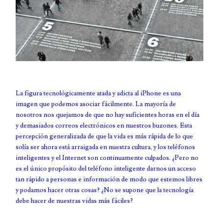
La figura tecnológicamente atada y adicta al iPhone es una
imagen que podemos asociar fácilmente. La mayoría de
nosotros nos quejamos de que no hay suficientes horas en el día
y demasiados correos electrónicos en nuestros buzones. Esta
percepción generalizada de que la vida es más rápida de lo que
solía ser ahora está arraigada en nuestra cultura, y los teléfonos
inteligentes y el Internet son continuamente culpados. ¿Pero no
es el único propósito del teléfono inteligente darnos un acceso
tan rápido a personas e información de modo que estemos libres
y podamos hacer otras cosas? ¿No se supone que la tecnología
debe hacer de nuestras vidas más fáciles?